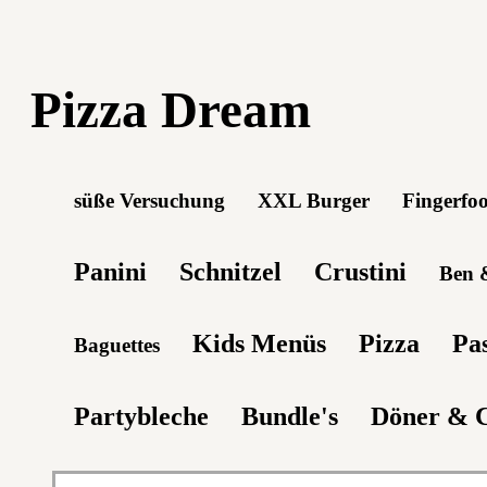
Pizza Dream
süße Versuchung
XXL Burger
Fingerfo
Panini
Schnitzel
Crustini
Ben &
Kids Menüs
Pizza
Pa
Baguettes
Partybleche
Bundle's
Döner & 